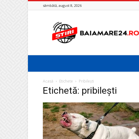
sâmbătă, august 8, 2026
Baia
Mare
24
Acasă
Etichete
Pribilești
Etichetă: pribilești