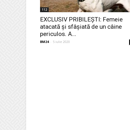
112
EXCLUSIV PRIBILEȘTI: Femeie
atacată și sfâșiată de un câine
periculos. A...
BM24
-
5 iulie 2020