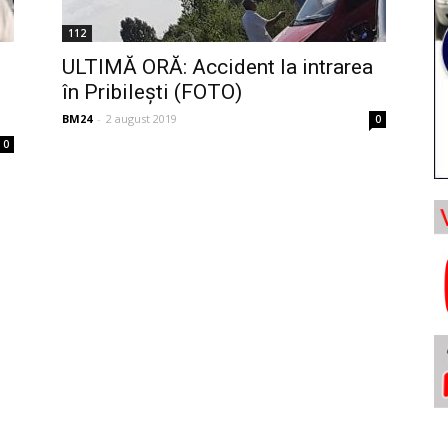
112
ULTIMĂ ORĂ: Accident la intrarea
în Pribilești (FOTO)
BM24
-
2 august 2019
0
0