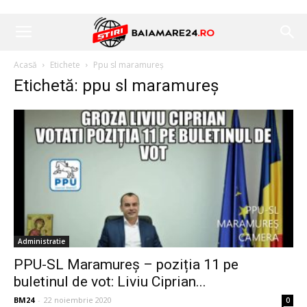
Acasă
Etichete
Ppu sl maramureș
Etichetă: ppu sl maramureș
Administratie
PPU-SL Maramureș – poziția 11 pe
buletinul de vot: Liviu Ciprian...
BM24
-
22 noiembrie 2020
0