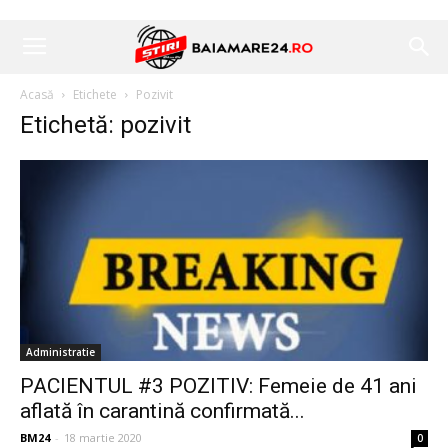
Acasă
Etichete
Pozivit
Etichetă: pozivit
Administratie
PACIENTUL #3 POZITIV: Femeie de 41 ani
aflată în carantină confirmată...
BM24
-
18 martie 2020
0