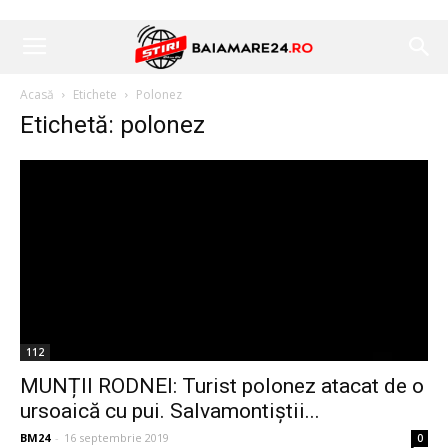
Acasă
Etichete
Polonez
Etichetă: polonez
112
MUNȚII RODNEI: Turist polonez atacat de o
ursoaică cu pui. Salvamontiștii...
BM24
-
16 septembrie 2019
0