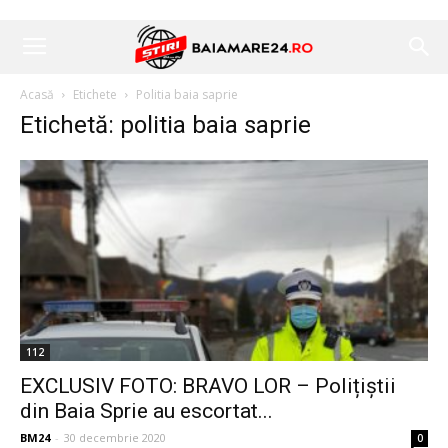
Acasă
Etichete
Politia baia saprie
Etichetă: politia baia saprie
112
EXCLUSIV FOTO: BRAVO LOR – Polițiștii
din Baia Sprie au escortat...
BM24
-
30 decembrie 2020
0