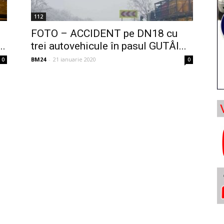
112
FOTO – ACCIDENT pe DN18 cu
..
trei autovehicule în pasul GUTÂI...
BM24
-
21 ianuarie 2020
0
0