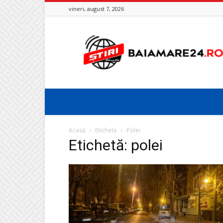
vineri, august 7, 2026
Baia
Mare
24
Acasă
Etichete
Polei
Etichetă: polei