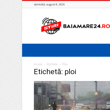
sâmbătă, august 8, 2026
Baia
Mare
24
Acasă
Etichete
Ploi
Etichetă: ploi