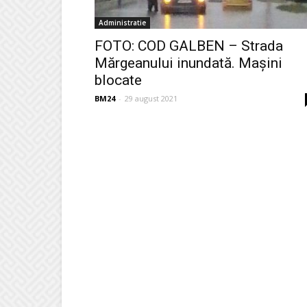
Administratie
FOTO: COD GALBEN – Strada
Mărgeanului inundată. Maşini
blocate
BM24
-
29 august 2021