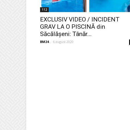
112
EXCLUSIV VIDEO / INCIDENT
GRAV LA O PISCINĂ din
Săcălăşeni: Tânăr...
BM24
-
6 august 2020