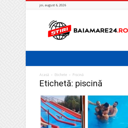
joi, august 6, 2026
Baia
Mare
24
Acasă
Etichete
Piscină
Etichetă: piscină