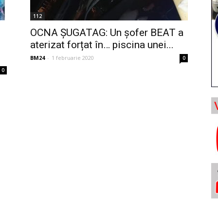
112
OCNA ȘUGATAG: Un șofer BEAT a
aterizat forțat în… piscina unei...
BM24
-
1 februarie 2020
0
0