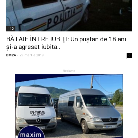
112
BĂTAIE ÎNTRE IUBIŢI: Un puştan de 18 ani
şi-a agresat iubita...
BM24
-
29 martie 2019
0
- Reclame -