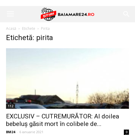
Acasă
Etichete
Pirita
Etichetă: pirita
112
EXCLUSIV – CUTREMURĂTOR: Al doilea
bebeluș găsit mort în colibele de...
BM24
-
6 ianuarie 2021
0