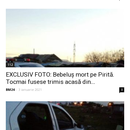
112
EXCLUSIV FOTO: Bebeluş mort pe Pirită.
Tocmai fusese trimis acasă din...
BM24
-
3 ianuarie 2021
0