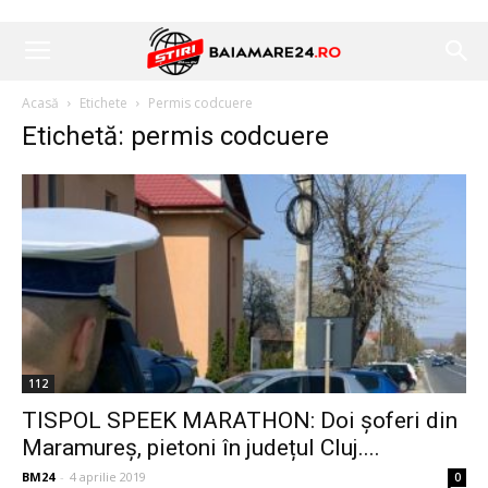
Acasă
Etichete
Permis codcuere
Etichetă: permis codcuere
112
TISPOL SPEEK MARATHON: Doi șoferi din
Maramureș, pietoni în județul Cluj....
BM24
-
4 aprilie 2019
0