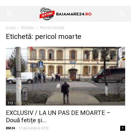
Acasă
Etichete
Pericol moarte
Etichetă: pericol moarte
112
EXCLUSIV / LA UN PAS DE MOARTE –
Două fetițe și...
BM24
-
11 decembrie 2019
1