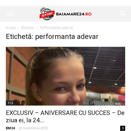
Acasă
Etichete
Performanta adevar
Etichetă: performanta adevar
112
EXCLUSIV – ANIVERSARE CU SUCCES – De
ziua ei, la 24...
BM24
-
23 noiembrie 2019
0