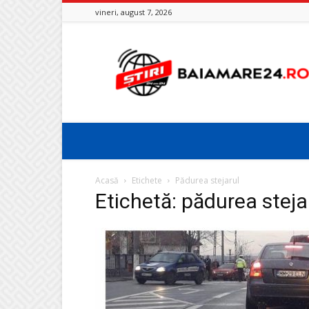
vineri, august 7, 2026
Baia
Mare
24
Acasă
Etichete
Pădurea stejarul
Etichetă: pădurea steja