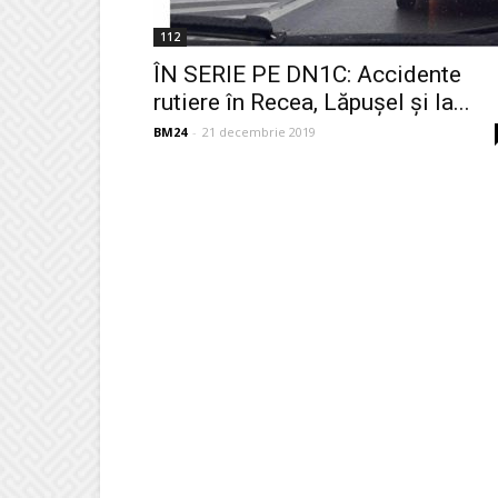
112
ÎN SERIE PE DN1C: Accidente
rutiere în Recea, Lăpușel și la...
BM24
-
21 decembrie 2019