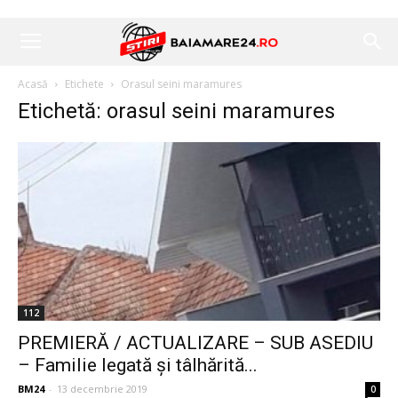
Acasă
Etichete
Orasul seini maramures
Etichetă: orasul seini maramures
112
PREMIERĂ / ACTUALIZARE – SUB ASEDIU
– Familie legată și tâlhărită...
BM24
-
13 decembrie 2019
0