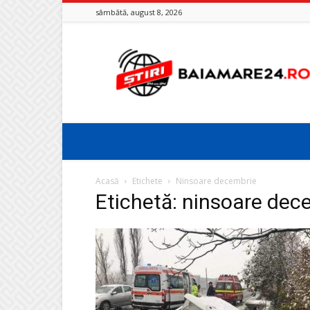
sâmbătă, august 8, 2026
Baia
Mare
24
Acasă
Etichete
Ninsoare decembrie
Etichetă: ninsoare dec