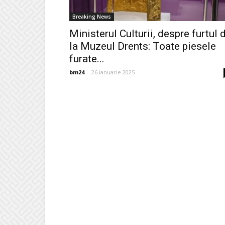
Breaking News
Ministerul Culturii, despre furtul 
la Muzeul Drents: Toate piesele
furate...
bm24
-
26 ianuarie 2025