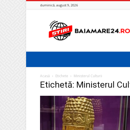
duminică, august 9, 2026
Baia
Mare
24
Acasă
Etichete
Ministerul Culturii
Etichetă: Ministerul Cul