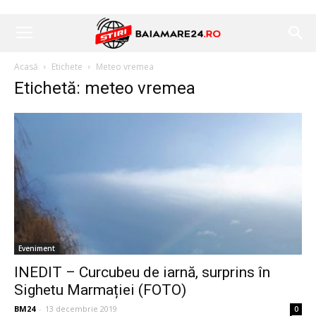
Acasă
Etichete
Meteo vremea
Etichetă: meteo vremea
Eveniment
INEDIT – Curcubeu de iarnă, surprins în
Sighetu Marmației (FOTO)
BM24
-
13 decembrie 2019
0