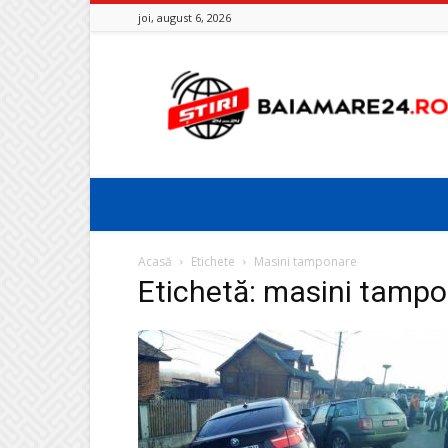
joi, august 6, 2026
Baia
Mare
24
Acasă
Etichete
Masini tamponare
Etichetă: masini tamp