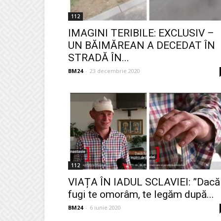
112
IMAGINI TERIBILE: EXCLUSIV –
UN BĂIMĂREAN A DECEDAT ÎN
STRADĂ ÎN...
BM24
-
23 decembrie 2020
112
VIAȚA ÎN IADUL SCLAVIEI: ”Dacă
fugi te omorâm, te legăm după...
BM24
-
6 iunie 2020