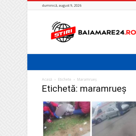
duminică, august 9, 2026
Baia
Mare
24
Acasă
Etichete
Maramrueș
Etichetă: maramrueș