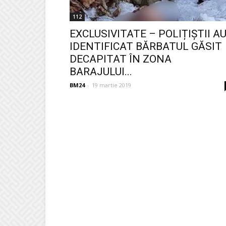
112
EXCLUSIVITATE – POLIȚIȘTII A
IDENTIFICAT BĂRBATUL GĂSIT
DECAPITAT ÎN ZONA
BARAJULUI...
BM24
-
19 martie 2019