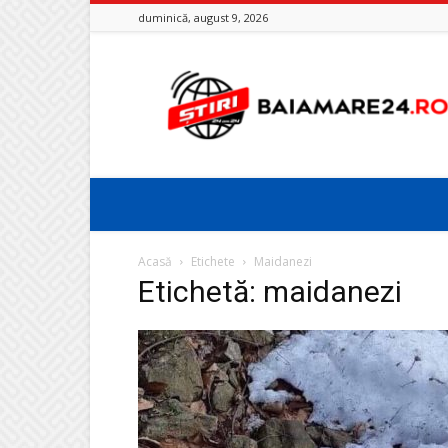
duminică, august 9, 2026
Baia
Mare
24
Acasă
Etichete
Maidanezi
Etichetă: maidanezi