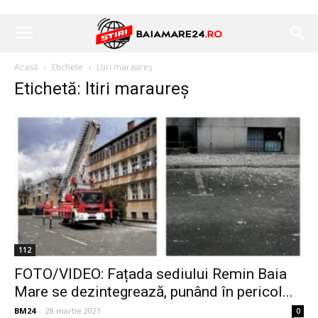
Acasă
Etichete
Ltiri maraureș
Etichetă: ltiri maraureș
112
FOTO/VIDEO: Fațada sediului Remin Baia
Mare se dezintegrează, punând în pericol...
BM24
-
28 martie 2021
0