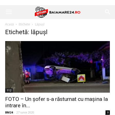
Acasă
Etichete
Lăpușl
Etichetă: lăpușl
112
FOTO – Un șofer s-a răsturnat cu mașina la
intrare în...
BM24
-
27 iunie 2020
0