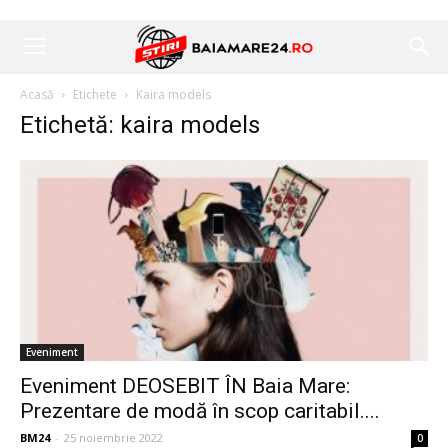
Acasă
Etichete
Kaira models
Etichetă: kaira models
Eveniment
Eveniment DEOSEBIT ÎN Baia Mare:
Prezentare de modă în scop caritabil....
BM24
-
25 noiembrie 2022
0