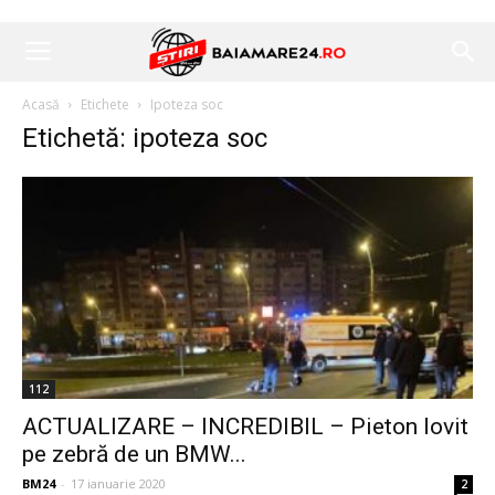
Acasă
Etichete
Ipoteza soc
Etichetă: ipoteza soc
112
ACTUALIZARE – INCREDIBIL – Pieton lovit
pe zebră de un BMW...
BM24
-
17 ianuarie 2020
2