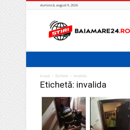
duminică, august 9, 2026
Baia
Mare
24
Acasă
Etichete
Invalida
Etichetă: invalida