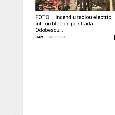
112
FOTO – Incendiu tablou electric
într-un bloc de pe strada
Odobescu...
BM24
-
6 martie 2021