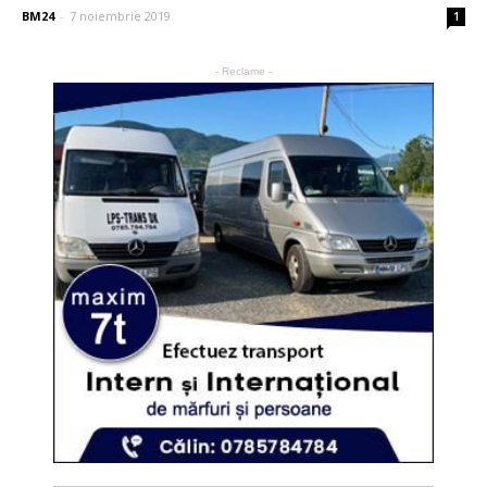
BM24
-
7 noiembrie 2019
1
- Reclame -