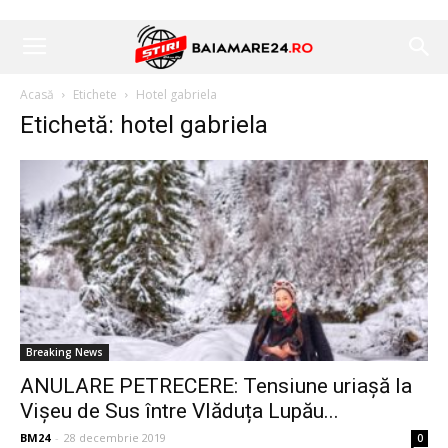
Acasă
Etichete
Hotel gabriela
Etichetă: hotel gabriela
Breaking News
ANULARE PETRECERE: Tensiune uriașă la
Vișeu de Sus între Vlăduța Lupău...
BM24
-
28 decembrie 2019
0