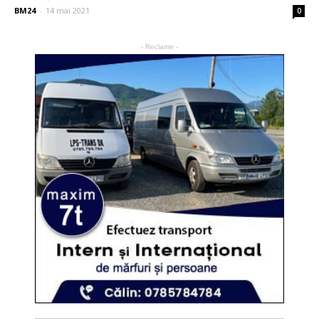
BM24
-
14 mai 2021
0
- Reclame -