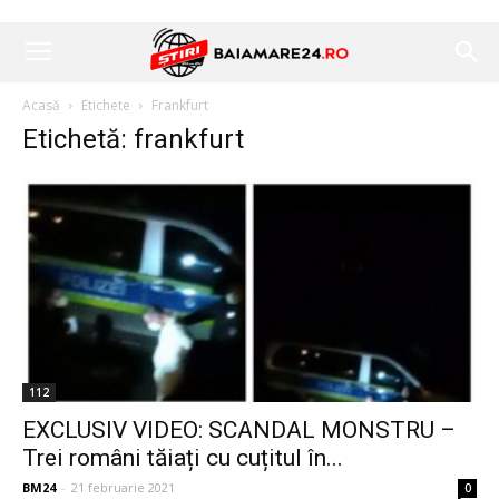
Acasă
Etichete
Frankfurt
Etichetă: frankfurt
112
EXCLUSIV VIDEO: SCANDAL MONSTRU –
Trei români tăiați cu cuțitul în...
BM24
-
21 februarie 2021
0