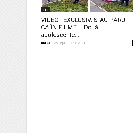
112
VIDEO | EXCLUSIV: S-AU PĂRUIT
CA ÎN FILME – Două
adolescente...
BM24
-
25 septembrie 2021