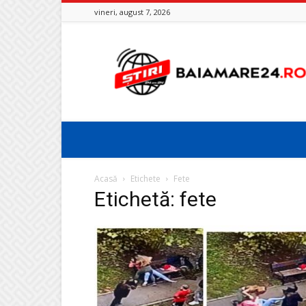
vineri, august 7, 2026
Baia
Mare
24
Acasă
Etichete
Fete
Etichetă: fete