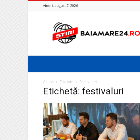
vineri, august 7, 2026
Baia
Mare
24
Acasă
Etichete
Festivaluri
Etichetă: festivaluri