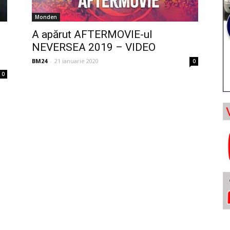
Monden
A apărut AFTERMOVIE-ul
NEVERSEA 2019 – VIDEO
BM24
-
21 ianuarie 2020
0
0