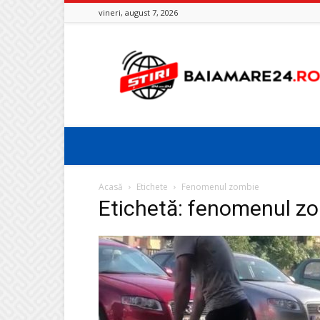
vineri, august 7, 2026
Baia
Mare
24
Acasă
Etichete
Fenomenul zombie
Etichetă: fenomenul z