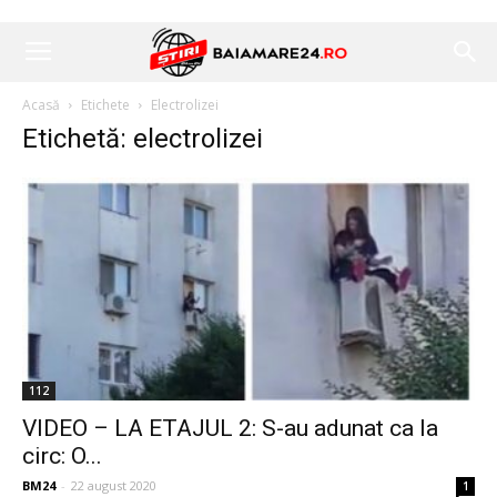
Acasă
Etichete
Electrolizei
Etichetă: electrolizei
112
VIDEO – LA ETAJUL 2: S-au adunat ca la
circ: O...
BM24
-
22 august 2020
1