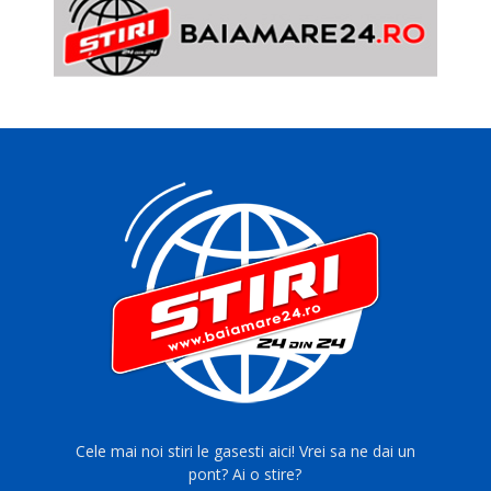
Cele mai noi stiri le gasesti aici! Vrei sa ne dai un
pont? Ai o stire?