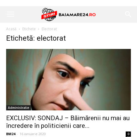
Acasă
Etichete
Electorat
Etichetă: electorat
Administratie
EXCLUSIV: SONDAJ – Băimărenii nu mai au
încredere în politicienii care...
BM24
-
16 ianuarie 2020
0