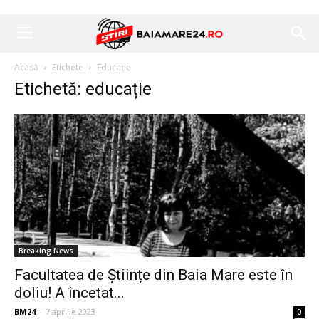
Acasă
Etichete
Educație
Etichetă: educație
Breaking News
Facultatea de Științe din Baia Mare este în
doliu! A încetat...
BM24
-
7 aprilie 2023
0