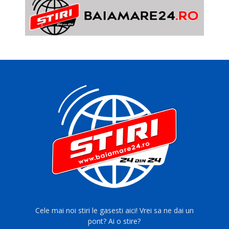
Cele mai noi stiri le gasesti aici! Vrei sa ne dai un
pont? Ai o stire?