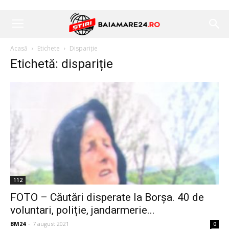
Acasă
Etichete
Dispariție
Etichetă: dispariție
112
FOTO – Căutări disperate la Borșa. 40 de
voluntari, poliție, jandarmerie...
BM24
-
7 august 2021
0