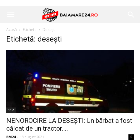
Acasă
Etichete
Desești
Etichetă: desești
112
NENOROCIRE LA DESEȘTI: Un bărbat a fost
călcat de un tractor....
BM24
-
13 august 2021
0