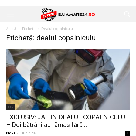
Acasă
Etichete
Dealul copalnicului
Etichetă: dealul copalnicului
112
EXCLUSIV: JAF ÎN DEALUL COPALNICULUI
– Doi bătrâni au rămas fără...
BM24
-
6 iunie 2021
0