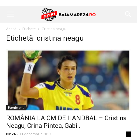
Acasă
Etichete
Cristina neagu
Etichetă: cristina neagu
Eveniment
ROMÂNIA LA CM DE HANDBAL – Cristina
Neagu, Crina Pintea, Gabi...
BM24
-
11 decembrie 2019
0