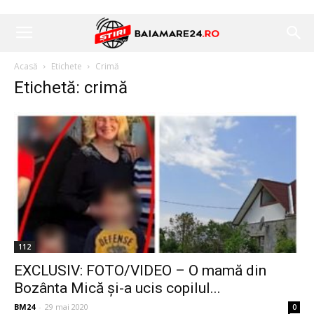
Acasă
Etichete
Crimă
Etichetă: crimă
112
EXCLUSIV: FOTO/VIDEO – O mamă din
Bozânta Mică și-a ucis copilul...
BM24
-
29 mai 2020
0