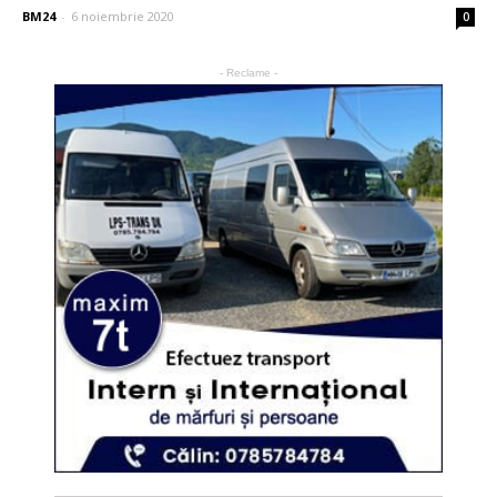
BM24
-
6 noiembrie 2020
0
- Reclame -