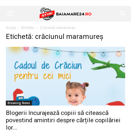
Acasă
Etichete
Crăciunul maramureș
Etichetă: crăciunul maramureș
Breaking News
Blogerii încurajează copiii să citească
povestind amintiri despre cărțile copilăriei
lor...