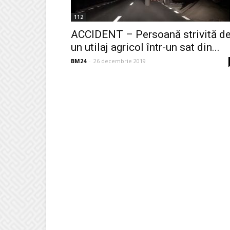
112
ACCIDENT – Persoană strivită d
un utilaj agricol într-un sat din...
BM24
-
26 decembrie 2019