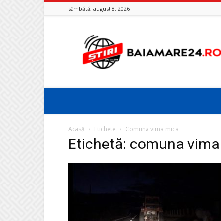
sâmbătă, august 8, 2026
Baia
Mare
24
Acasă
Etichete
Comuna vima mica
Etichetă: comuna vima