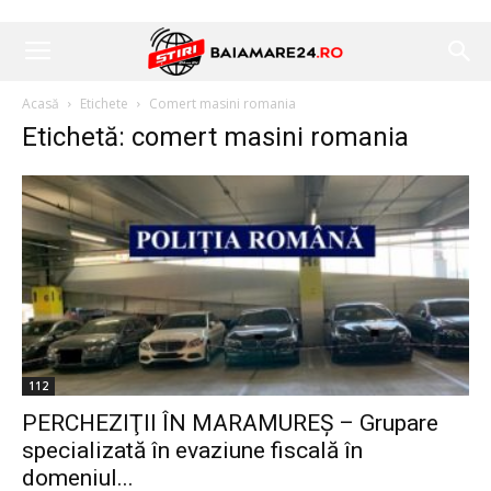
Acasă
Etichete
Comert masini romania
Etichetă: comert masini romania
112
PERCHEZIŢII ÎN MARAMUREŞ – Grupare
specializată în evaziune fiscală în
domeniul...