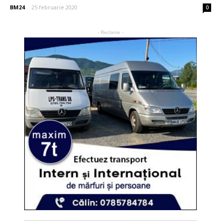
BM24
-
25 februarie 2020
0
- Reclame -