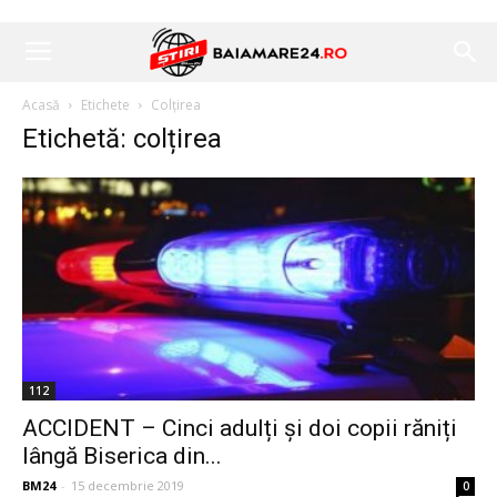
Acasă
Etichete
Colțirea
Etichetă: colțirea
112
ACCIDENT – Cinci adulți și doi copii răniți
lângă Biserica din...
BM24
-
15 decembrie 2019
0