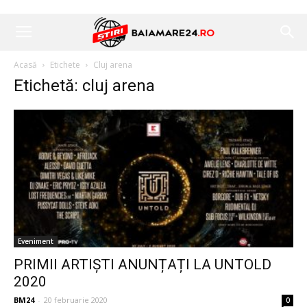
Acasă
Etichete
Cluj arena
Etichetă: cluj arena
Eveniment
PRIMII ARTIȘTI ANUNȚAȚI LA UNTOLD
2020
BM24
-
20 februarie 2020
0