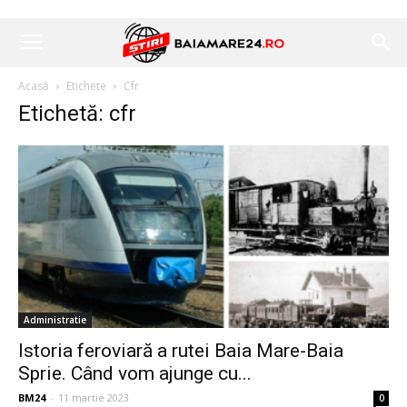
Acasă
Etichete
Cfr
Etichetă: cfr
Administratie
Istoria feroviară a rutei Baia Mare-Baia
Sprie. Când vom ajunge cu...
BM24
-
11 martie 2023
0