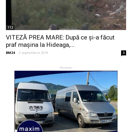
112
VITEZĂ PREA MARE: După ce și-a făcut
praf mașina la Hideaga,...
BM24
-
3 septembrie 2019
0
- Reclame -