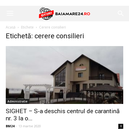
Acasă
Etichete
Cerere consilieri
Etichetă: cerere consilieri
Administratie
SIGHET – S-a deschis centrul de carantină
nr. 3 la o...
BM24
-
13 martie 2020
0