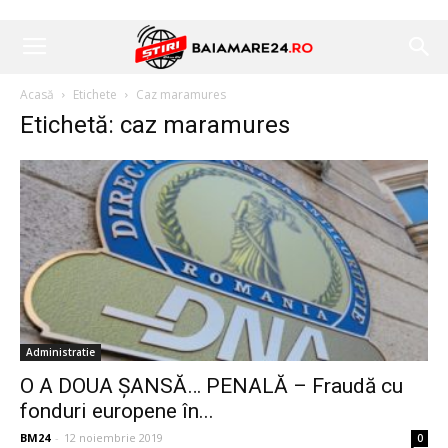
Acasă
Etichete
Caz maramures
Etichetă: caz maramures
Administratie
O A DOUA ȘANSĂ… PENALĂ – Fraudă cu
fonduri europene în...
BM24
-
12 noiembrie 2019
0