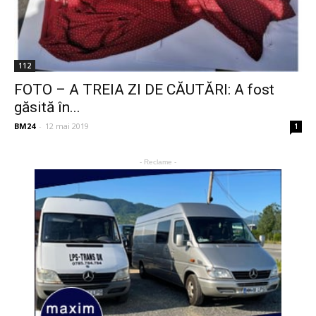
112
FOTO – A TREIA ZI DE CĂUTĂRI: A fost
găsită în...
BM24
-
12 mai 2019
1
- Reclame -