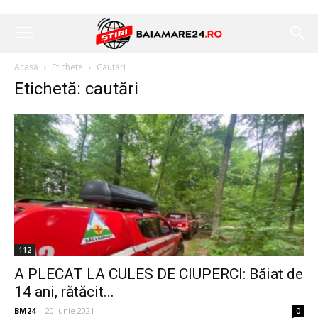
Acasă
Etichete
Cautări
Etichetă: cautări
112
A PLECAT LA CULES DE CIUPERCI: Băiat de
14 ani, rătăcit...
BM24
-
20 iunie 2021
0