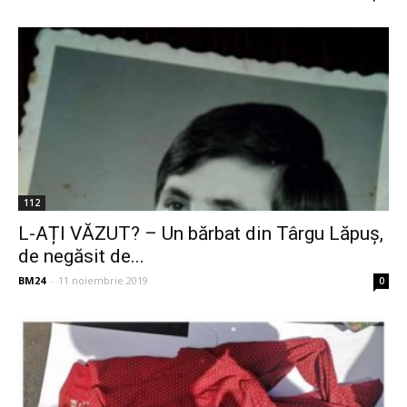
112
L-AȚI VĂZUT? – Un bărbat din Târgu Lăpuș,
de negăsit de...
BM24
-
11 noiembrie 2019
0